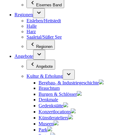
Eisernes Band
Regionen
Eisleben/Hettstedt
Halle
Harz
Saaletal/Süßer See
Regionen
Angebote
Angebote
Kultur & Erholung
Bergbau- & Industriegeschichte
Brauchtum
Burgen & Schlösser
Denkmale
Gedenkstätte
Konzertlocations
Künstlerateliers
Museen
Park