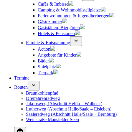
Cafès & Imbisse
Camping & Wohnmobilstellplätze
Ferienwohnungen & Jugendherbergen
Gästezimmer
Gaststätten, Biergärten
Hotels & Pensionen
Familie & Entspannung
Action
Angebote für Kinder
Bäder
Spielplatz
Tierpark
Termine
Routen
Braunkohlenpfad
Dreifährenradweg
Jakobsweg (Abschnitt Helfta – Walbeck)
Lutherweg (Abschnitt Halle/Saale – Eisleben)
Saaleradweg (Abschnitt Halle/Saale – Bernburg)
Weinstraße Mansfelder Seen