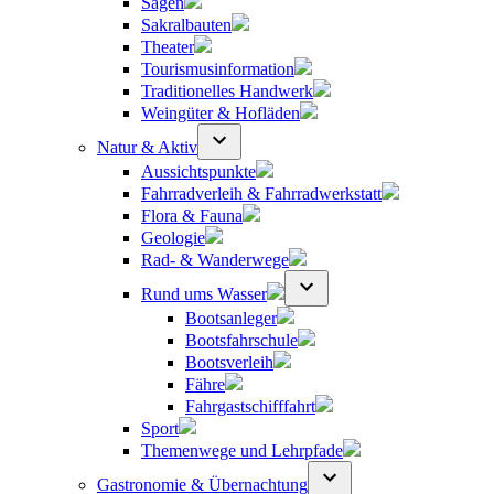
Sagen
Sakralbauten
Theater
Tourismusinformation
Traditionelles Handwerk
Weingüter & Hofläden
Natur & Aktiv
Aussichtspunkte
Fahrradverleih & Fahrradwerkstatt
Flora & Fauna
Geologie
Rad- & Wanderwege
Rund ums Wasser
Bootsanleger
Bootsfahrschule
Bootsverleih
Fähre
Fahrgastschifffahrt
Sport
Themenwege und Lehrpfade
Gastronomie & Übernachtung