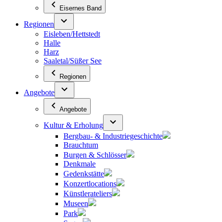
Eisernes Band
Regionen
Eisleben/Hettstedt
Halle
Harz
Saaletal/Süßer See
Regionen
Angebote
Angebote
Kultur & Erholung
Bergbau- & Industriegeschichte
Brauchtum
Burgen & Schlösser
Denkmale
Gedenkstätte
Konzertlocations
Künstlerateliers
Museen
Park