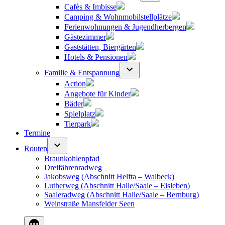
Cafès & Imbisse
Camping & Wohnmobilstellplätze
Ferienwohnungen & Jugendherbergen
Gästezimmer
Gaststätten, Biergärten
Hotels & Pensionen
Familie & Entspannung
Action
Angebote für Kinder
Bäder
Spielplatz
Tierpark
Termine
Routen
Braunkohlenpfad
Dreifährenradweg
Jakobsweg (Abschnitt Helfta – Walbeck)
Lutherweg (Abschnitt Halle/Saale – Eisleben)
Saaleradweg (Abschnitt Halle/Saale – Bernburg)
Weinstraße Mansfelder Seen