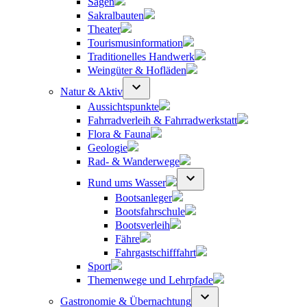
Sagen
Sakralbauten
Theater
Tourismusinformation
Traditionelles Handwerk
Weingüter & Hofläden
Natur & Aktiv
Aussichtspunkte
Fahrradverleih & Fahrradwerkstatt
Flora & Fauna
Geologie
Rad- & Wanderwege
Rund ums Wasser
Bootsanleger
Bootsfahrschule
Bootsverleih
Fähre
Fahrgastschifffahrt
Sport
Themenwege und Lehrpfade
Gastronomie & Übernachtung