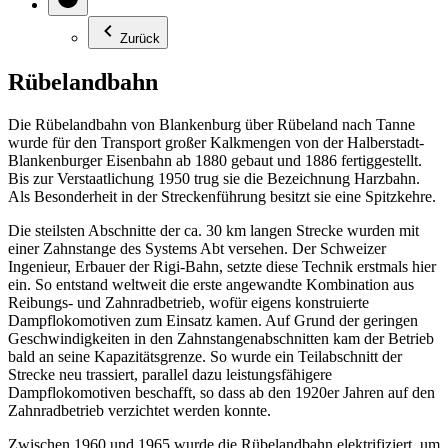
Zurück
Rübelandbahn
Die Rübelandbahn von Blankenburg über Rübeland nach Tanne
wurde für den Transport großer Kalkmengen von der Halberstadt-
Blankenburger Eisenbahn ab 1880 gebaut und 1886 fertiggestellt.
Bis zur Verstaatlichung 1950 trug sie die Bezeichnung Harzbahn.
Als Besonderheit in der Streckenführung besitzt sie eine Spitzkehre.
Die steilsten Abschnitte der ca. 30 km langen Strecke wurden mit
einer Zahnstange des Systems Abt versehen. Der Schweizer
Ingenieur, Erbauer der Rigi-Bahn, setzte diese Technik erstmals hier
ein. So entstand weltweit die erste angewandte Kombination aus
Reibungs- und Zahnradbetrieb, wofür eigens konstruierte
Dampflokomotiven zum Einsatz kamen. Auf Grund der geringen
Geschwindigkeiten in den Zahnstangenabschnitten kam der Betrieb
bald an seine Kapazitätsgrenze. So wurde ein Teilabschnitt der
Strecke neu trassiert, parallel dazu leistungsfähigere
Dampflokomotiven beschafft, so dass ab den 1920er Jahren auf den
Zahnradbetrieb verzichtet werden konnte.
Zwischen 1960 und 1965 wurde die Rübelandbahn elektrifiziert, um