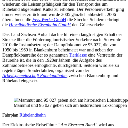
wiederum die Leistungsfähigkeit für den Transport des um
Rübeland abgebauten Kalks zu erhöhen. Der Personenverkehr ging
immer weiter zurück und wurde 2005 gänzlich abbestellt. 2006
übernahmen die
Fels-Werke
GmbH
die Strecke. Seitdem erbringt
die
Havelländische Eisenbahn GmbH
den Güterverkehr.
Das Land Sachsen-Anhalt dachte für einen langfristigen Erhalt der
Strecke über die Förderung touristischer Verkehre nach. So wurde
2010 die Instandsetzung der Dampflokomotive 95 027, die von
1950 bis 1969 in Blankenburg beheimatet war und neben der
Dampflokbaureihe der so genannten
Tierklasse
eine Vertreterin der
Baureihe ist, die in den 1920er Jahren die Aufgabe des
Zahnradbetriebes ermöglichte, durchgeführt. Seitdem wird sie zu
regelmäßigen Sonderfahrten, organisiert von der
Arbeitsgemeinschaft Rübelandbahn
, zwischen Blankenburg und
Rübeland eingesetzt.
Mammut und 95 027 geben sich am historischen Lokschuppen d
Fahrplan
Rübelandbahn
Der Elektronische Reiseführer
“Am Eisernen Band”
wird aus