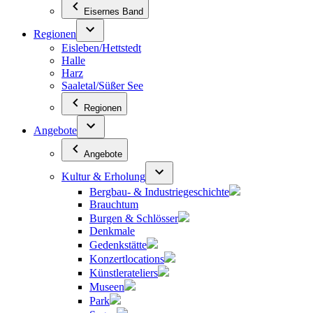
Eisernes Band
Regionen
Eisleben/Hettstedt
Halle
Harz
Saaletal/Süßer See
Regionen
Angebote
Angebote
Kultur & Erholung
Bergbau- & Industriegeschichte
Brauchtum
Burgen & Schlösser
Denkmale
Gedenkstätte
Konzertlocations
Künstlerateliers
Museen
Park