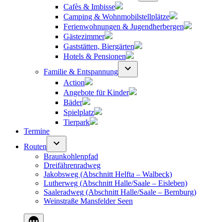
Cafès & Imbisse
Camping & Wohnmobilstellplätze
Ferienwohnungen & Jugendherbergen
Gästezimmer
Gaststätten, Biergärten
Hotels & Pensionen
Familie & Entspannung
Action
Angebote für Kinder
Bäder
Spielplatz
Tierpark
Termine
Routen
Braunkohlenpfad
Dreifährenradweg
Jakobsweg (Abschnitt Helfta – Walbeck)
Lutherweg (Abschnitt Halle/Saale – Eisleben)
Saaleradweg (Abschnitt Halle/Saale – Bernburg)
Weinstraße Mansfelder Seen