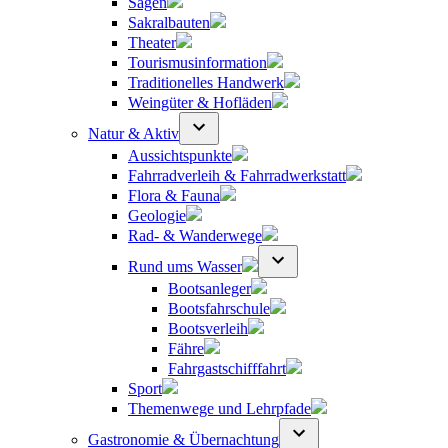
Sagen
Sakralbauten
Theater
Tourismusinformation
Traditionelles Handwerk
Weingüter & Hofläden
Natur & Aktiv
Aussichtspunkte
Fahrradverleih & Fahrradwerkstatt
Flora & Fauna
Geologie
Rad- & Wanderwege
Rund ums Wasser
Bootsanleger
Bootsfahrschule
Bootsverleih
Fähre
Fahrgastschifffahrt
Sport
Themenwege und Lehrpfade
Gastronomie & Übernachtung