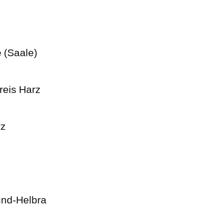
e (Saale)
reis Harz
rz
und-Helbra