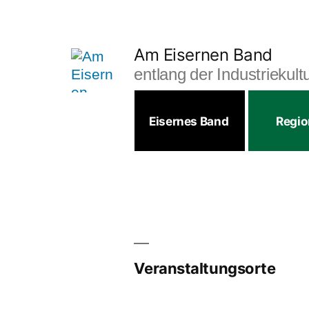
Zum
Inhalt
Am Eisernen Band
springen
entlang der Industriekul
Eisernes Band
Regi
Veranstaltungsorte