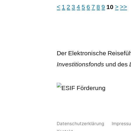
<
1
2
3
4
5
6
7
8
9
10
>
>>
Der Elektronische Reisefü
Investitionsfonds
und des
Datenschutzerklärung
Impress