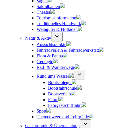
Sagen
Sakralbauten
Theater
Tourismusinformation
Traditionelles Handwerk
Weingüter & Hofläden
Natur & Aktiv
Aussichtspunkte
Fahrradverleih & Fahrradwerkstatt
Flora & Fauna
Geologie
Rad- & Wanderwege
Rund ums Wasser
Bootsanleger
Bootsfahrschule
Bootsverleih
Fähre
Fahrgastschifffahrt
Sport
Themenwege und Lehrpfade
Gastronomie & Übernachtung