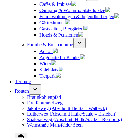
Cafès & Imbisse
Camping & Wohnmobilstellplätze
Ferienwohnungen & Jugendherbergen
Gästezimmer
Gaststätten, Biergärten
Hotels & Pensionen
Familie & Entspannung
Action
Angebote für Kinder
Bäder
Spielplatz
Tierpark
Termine
Routen
Braunkohlenpfad
Dreifährenradweg
Jakobsweg (Abschnitt Helfta – Walbeck)
Lutherweg (Abschnitt Halle/Saale – Eisleben)
Saaleradweg (Abschnitt Halle/Saale – Bernburg)
Weinstraße Mansfelder Seen