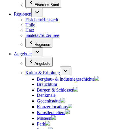
Eisernes Band
Regionen
Eisleben/Hettstedt
Halle
Harz
Saaletal/Süßer See
Regionen
Angebote
Angebote
Kultur & Erholung
Bergbau- & Industriegeschichte
Brauchtum
Burgen & Schlösser
Denkmale
Gedenkstätte
Konzertlocations
Künstlerateliers
Museen
Park