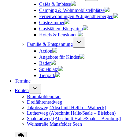
Cafès & Imbisse
Camping & Wohnmobilstellplätze
Ferienwohnungen & Jugendherbergen
Gästezimmer
Gaststätten, Biergärten
Hotels & Pensionen
Familie & Entspannung
Action
Angebote für Kinder
Bäder
Spielplatz
Tierpark
Termine
Routen
Braunkohlenpfad
Dreifährenradweg
Jakobsweg (Abschnitt Helfta – Walbeck)
Lutherweg (Abschnitt Halle/Saale – Eisleben)
Saaleradweg (Abschnitt Halle/Saale – Bernburg)
Weinstraße Mansfelder Seen