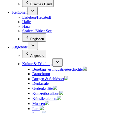
Eisernes Band
Regionen
Eisleben/Hettstedt
Halle
Harz
Saaletal/Süßer See
Regionen
Angebote
Angebote
Kultur & Erholung
Bergbau- & Industriegeschichte
Brauchtum
Burgen & Schlösser
Denkmale
Gedenkstätte
Konzertlocations
Künstlerateliers
Museen
Park