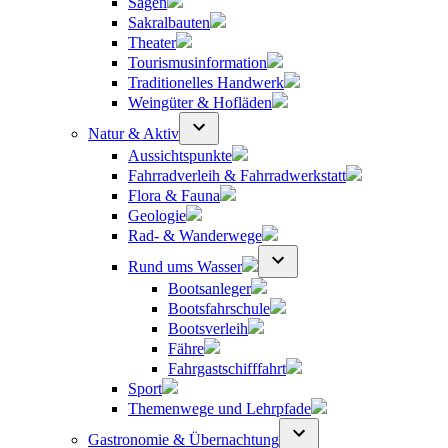
Sagen
Sakralbauten
Theater
Tourismusinformation
Traditionelles Handwerk
Weingüter & Hofläden
Natur & Aktiv
Aussichtspunkte
Fahrradverleih & Fahrradwerkstatt
Flora & Fauna
Geologie
Rad- & Wanderwege
Rund ums Wasser
Bootsanleger
Bootsfahrschule
Bootsverleih
Fähre
Fahrgastschifffahrt
Sport
Themenwege und Lehrpfade
Gastronomie & Übernachtung