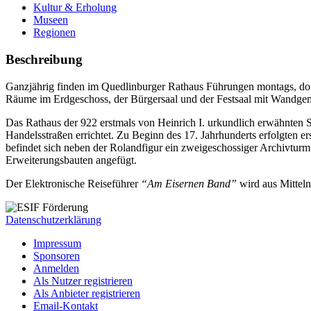
Kultur & Erholung
Museen
Regionen
Beschreibung
Ganzjährig finden im Quedlinburger Rathaus Führungen montags, donner
Räume im Erdgeschoss, der Bürgersaal und der Festsaal mit Wandgem
Das Rathaus der 922 erstmals von Heinrich I. urkundlich erwähnten S
Handelsstraßen errichtet. Zu Beginn des 17. Jahrhunderts erfolgten 
befindet sich neben der Rolandfigur ein zweigeschossiger Archivtur
Erweiterungsbauten angefügt.
Der Elektronische Reiseführer
“Am Eisernen Band”
wird aus Mittel
Datenschutzerklärung
Impressum
Sponsoren
Anmelden
Als Nutzer registrieren
Als Anbieter registrieren
Email-Kontakt