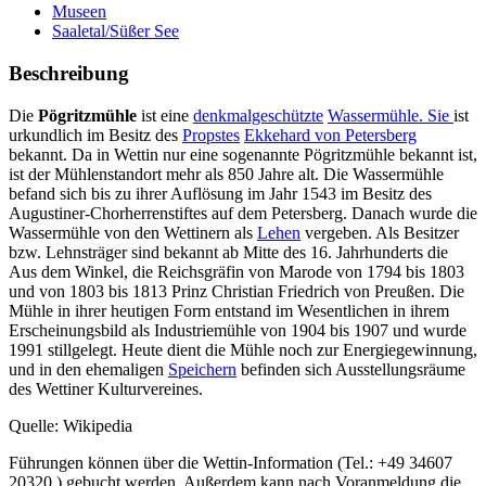
Museen
Saaletal/Süßer See
Beschreibung
Die
Pögritzmühle
ist eine
denkmalgeschützte
Wassermühle. Sie
ist
urkundlich im Besitz des
Propstes
Ekkehard von Petersberg
bekannt. Da in Wettin nur eine sogenannte Pögritzmühle bekannt ist,
ist der Mühlenstandort mehr als 850 Jahre alt. Die Wassermühle
befand sich bis zu ihrer Auflösung im Jahr 1543 im Besitz des
Augustiner-Chorherrenstiftes auf dem Petersberg. Danach wurde die
Wassermühle von den Wettinern als
Lehen
vergeben. Als Besitzer
bzw. Lehnsträger sind bekannt ab Mitte des 16. Jahrhunderts die
Aus dem Winkel, die Reichsgräfin von Marode von 1794 bis 1803
und von 1803 bis 1813 Prinz Christian Friedrich von Preußen. Die
Mühle in ihrer heutigen Form entstand im Wesentlichen in ihrem
Erscheinungsbild als Industriemühle von 1904 bis 1907 und wurde
1991 stillgelegt. Heute dient die Mühle noch zur Energiegewinnung,
und in den ehemaligen
Speichern
befinden sich Ausstellungsräume
des Wettiner Kulturvereines.
Quelle: Wikipedia
Führungen können über die Wettin-Information (Tel.: +49 34607
20320 ) gebucht werden. Außerdem kann nach Voranmeldung die