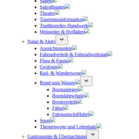
Sagen
Sakralbauten
Theater
Tourismusinformation
Traditionelles Handwerk
Weingüter & Hofläden
Natur & Aktiv
Aussichtspunkte
Fahrradverleih & Fahrradwerkstatt
Flora & Fauna
Geologie
Rad- & Wanderwege
Rund ums Wasser
Bootsanleger
Bootsfahrschule
Bootsverleih
Fähre
Fahrgastschifffahrt
Sport
Themenwege und Lehrpfade
Gastronomie & Übernachtung