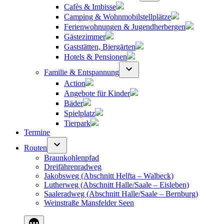
Cafès & Imbisse
Camping & Wohnmobilstellplätze
Ferienwohnungen & Jugendherbergen
Gästezimmer
Gaststätten, Biergärten
Hotels & Pensionen
Familie & Entspannung
Action
Angebote für Kinder
Bäder
Spielplatz
Tierpark
Termine
Routen
Braunkohlenpfad
Dreifährenradweg
Jakobsweg (Abschnitt Helfta – Walbeck)
Lutherweg (Abschnitt Halle/Saale – Eisleben)
Saaleradweg (Abschnitt Halle/Saale – Bernburg)
Weinstraße Mansfelder Seen