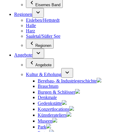
Eisernes Band
Regionen
Eisleben/Hettstedt
Halle
Harz
Saaletal/Süßer See
Regionen
Angebote
Angebote
Kultur & Erholung
Bergbau- & Industriegeschichte
Brauchtum
Burgen & Schlösser
Denkmale
Gedenkstätte
Konzertlocations
Künstlerateliers
Museen
Park