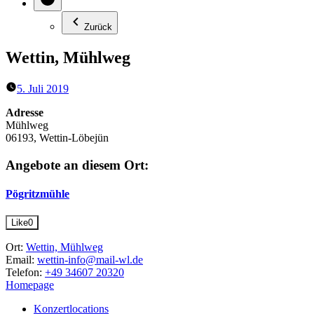
Zurück
Wettin, Mühlweg
5. Juli 2019
Adresse
Mühlweg
06193, Wettin-Löbejün
Angebote an diesem Ort:
Pögritzmühle
Like
0
Ort:
Wettin, Mühlweg
Email:
wettin-info@mail-wl.de
Telefon:
+49 34607 20320
Homepage
Konzertlocations