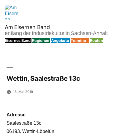
Zum
Inhalt
springen
Am Eisernen Band
entlang der Industriekultur in Sachsen-Anhalt
Eisernes Band
Regionen
Angebote
Termine
Routen
Wettin, Saalestraße 13c
16. Mai 2019
Adresse
Saalestraße 13c
06193, Wettin-Löbejün