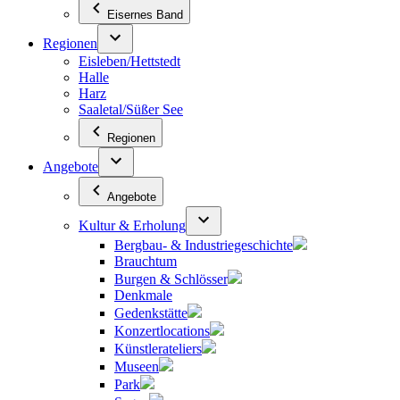
Eisernes Band
Regionen
Eisleben/Hettstedt
Halle
Harz
Saaletal/Süßer See
Regionen
Angebote
Angebote
Kultur & Erholung
Bergbau- & Industriegeschichte
Brauchtum
Burgen & Schlösser
Denkmale
Gedenkstätte
Konzertlocations
Künstlerateliers
Museen
Park