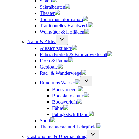
Sagen
Sakralbauten
Theater
Tourismusinformation
Traditionelles Handwerk
Weingüter & Hofläden
Natur & Aktiv
Aussichtspunkte
Fahrradverleih & Fahrradwerkstatt
Flora & Fauna
Geologie
Rad- & Wanderwege
Rund ums Wasser
Bootsanleger
Bootsfahrschule
Bootsverleih
Fähre
Fahrgastschifffahrt
Sport
Themenwege und Lehrpfade
Gastronomie & Übernachtung