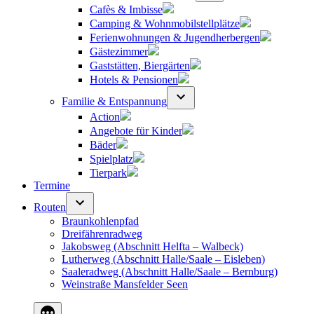
Cafès & Imbisse
Camping & Wohnmobilstellplätze
Ferienwohnungen & Jugendherbergen
Gästezimmer
Gaststätten, Biergärten
Hotels & Pensionen
Familie & Entspannung
Action
Angebote für Kinder
Bäder
Spielplatz
Tierpark
Termine
Routen
Braunkohlenpfad
Dreifährenradweg
Jakobsweg (Abschnitt Helfta – Walbeck)
Lutherweg (Abschnitt Halle/Saale – Eisleben)
Saaleradweg (Abschnitt Halle/Saale – Bernburg)
Weinstraße Mansfelder Seen