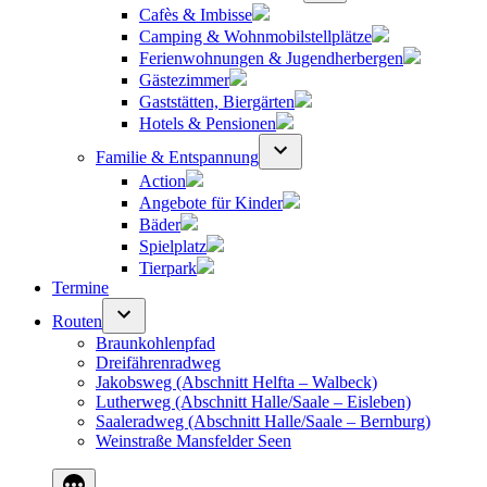
Cafès & Imbisse
Camping & Wohnmobilstellplätze
Ferienwohnungen & Jugendherbergen
Gästezimmer
Gaststätten, Biergärten
Hotels & Pensionen
Familie & Entspannung
Action
Angebote für Kinder
Bäder
Spielplatz
Tierpark
Termine
Routen
Braunkohlenpfad
Dreifährenradweg
Jakobsweg (Abschnitt Helfta – Walbeck)
Lutherweg (Abschnitt Halle/Saale – Eisleben)
Saaleradweg (Abschnitt Halle/Saale – Bernburg)
Weinstraße Mansfelder Seen