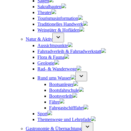
Sagen
Sakralbauten
Theater
Tourismusinformation
Traditionelles Handwerk
Weingüter & Hofläden
Natur & Aktiv
Aussichtspunkte
Fahrradverleih & Fahrradwerkstatt
Flora & Fauna
Geologie
Rad- & Wanderwege
Rund ums Wasser
Bootsanleger
Bootsfahrschule
Bootsverleih
Fähre
Fahrgastschifffahrt
Sport
Themenwege und Lehrpfade
Gastronomie & Übernachtung