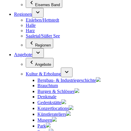
Eisernes Band
Regionen
Eisleben/Hettstedt
Halle
Harz
Saaletal/Süßer See
Regionen
Angebote
Angebote
Kultur & Erholung
Bergbau- & Industriegeschichte
Brauchtum
Burgen & Schlösser
Denkmale
Gedenkstätte
Konzertlocations
Künstlerateliers
Museen
Park