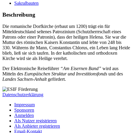
Sakralbauten
Beschreibung
Die romanische Dorfkirche (erbaut um 1200) trägt ein für
Mitteldeutschland seltenes Patrozinium (Schutzherrrschaft eines
Patrons oder einer Patronin), dass der heiligen Helena. Sie war die
Muttur des römischen Kaisers Konstantin und lebte von 248 bis
330. Währens ihr Mann, Constantius Chlorus, ein Leben lang Heide
blieb, ließ sie sich taufen. In der katholischen und orthodoxen
Kirche wird sie als Heilige verehrt.
Der Elektronische Reiseführer
“Am Eisernen Band”
wird aus
Mitteln des
Europäischen Struktur und Investitionsfonds
und des
Landes Sachsen-Anhalt
gefördert.
Datenschutzerklärung
Impressum
Sponsoren
Anmelden
Als Nutzer registrieren
Als Anbieter registrieren
Email-Kontakt