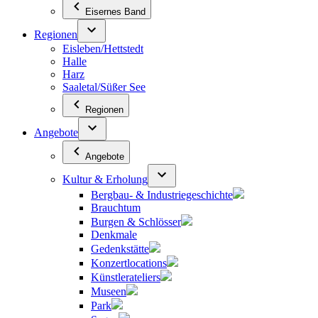
Eisernes Band
Regionen
Eisleben/Hettstedt
Halle
Harz
Saaletal/Süßer See
Regionen
Angebote
Angebote
Kultur & Erholung
Bergbau- & Industriegeschichte
Brauchtum
Burgen & Schlösser
Denkmale
Gedenkstätte
Konzertlocations
Künstlerateliers
Museen
Park