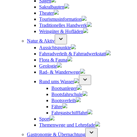
Sagen
Sakralbauten
Theater
Tourismusinformation
Traditionelles Handwerk
Weingüter & Hofläden
Natur & Aktiv
Aussichtspunkte
Fahrradverleih & Fahrradwerkstatt
Flora & Fauna
Geologie
Rad- & Wanderwege
Rund ums Wasser
Bootsanleger
Bootsfahrschule
Bootsverleih
Fähre
Fahrgastschifffahrt
Sport
Themenwege und Lehrpfade
Gastronomie & Übernachtung