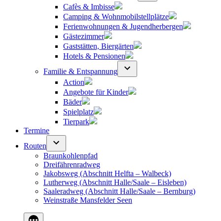
Cafès & Imbisse
Camping & Wohnmobilstellplätze
Ferienwohnungen & Jugendherbergen
Gästezimmer
Gaststätten, Biergärten
Hotels & Pensionen
Familie & Entspannung
Action
Angebote für Kinder
Bäder
Spielplatz
Tierpark
Termine
Routen
Braunkohlenpfad
Dreifährenradweg
Jakobsweg (Abschnitt Helfta – Walbeck)
Lutherweg (Abschnitt Halle/Saale – Eisleben)
Saaleradweg (Abschnitt Halle/Saale – Bernburg)
Weinstraße Mansfelder Seen