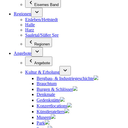
Eisernes Band
Regionen
Eisleben/Hettstedt
Halle
Harz
Saaletal/Süßer See
Regionen
Angebote
Angebote
Kultur & Erholung
Bergbau- & Industriegeschichte
Brauchtum
Burgen & Schlösser
Denkmale
Gedenkstätte
Konzertlocations
Künstlerateliers
Museen
Park