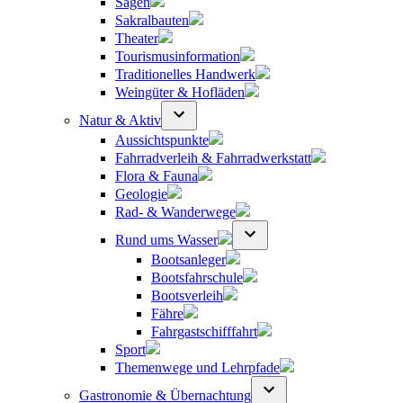
Sagen
Sakralbauten
Theater
Tourismusinformation
Traditionelles Handwerk
Weingüter & Hofläden
Natur & Aktiv
Aussichtspunkte
Fahrradverleih & Fahrradwerkstatt
Flora & Fauna
Geologie
Rad- & Wanderwege
Rund ums Wasser
Bootsanleger
Bootsfahrschule
Bootsverleih
Fähre
Fahrgastschifffahrt
Sport
Themenwege und Lehrpfade
Gastronomie & Übernachtung