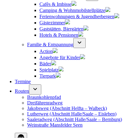
Cafès & Imbisse
Camping & Wohnmobilstellplätze
Ferienwohnungen & Jugendherbergen
Gästezimmer
Gaststätten, Biergärten
Hotels & Pensionen
Familie & Entspannung
Action
Angebote für Kinder
Bäder
Spielplatz
Tierpark
Termine
Routen
Braunkohlenpfad
Dreifährenradweg
Jakobsweg (Abschnitt Helfta – Walbeck)
Lutherweg (Abschnitt Halle/Saale – Eisleben)
Saaleradweg (Abschnitt Halle/Saale – Bernburg)
Weinstraße Mansfelder Seen