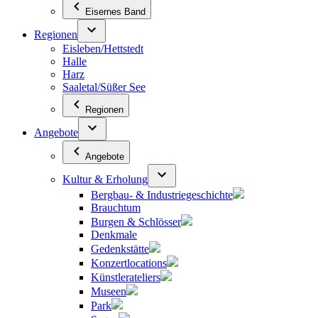
Eisernes Band
Regionen
Eisleben/Hettstedt
Halle
Harz
Saaletal/Süßer See
Regionen
Angebote
Angebote
Kultur & Erholung
Bergbau- & Industriegeschichte
Brauchtum
Burgen & Schlösser
Denkmale
Gedenkstätte
Konzertlocations
Künstlerateliers
Museen
Park