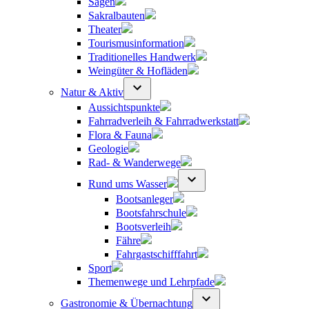
Sagen
Sakralbauten
Theater
Tourismusinformation
Traditionelles Handwerk
Weingüter & Hofläden
Natur & Aktiv
Aussichtspunkte
Fahrradverleih & Fahrradwerkstatt
Flora & Fauna
Geologie
Rad- & Wanderwege
Rund ums Wasser
Bootsanleger
Bootsfahrschule
Bootsverleih
Fähre
Fahrgastschifffahrt
Sport
Themenwege und Lehrpfade
Gastronomie & Übernachtung