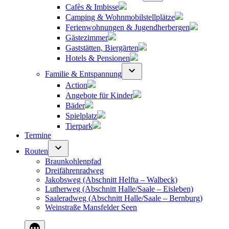
Cafès & Imbisse
Camping & Wohnmobilstellplätze
Ferienwohnungen & Jugendherbergen
Gästezimmer
Gaststätten, Biergärten
Hotels & Pensionen
Familie & Entspannung
Action
Angebote für Kinder
Bäder
Spielplatz
Tierpark
Termine
Routen
Braunkohlenpfad
Dreifährenradweg
Jakobsweg (Abschnitt Helfta – Walbeck)
Lutherweg (Abschnitt Halle/Saale – Eisleben)
Saaleradweg (Abschnitt Halle/Saale – Bernburg)
Weinstraße Mansfelder Seen