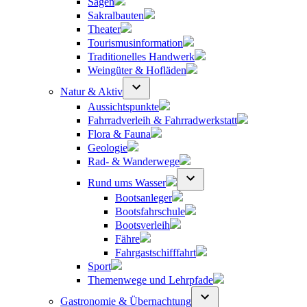
Sagen
Sakralbauten
Theater
Tourismusinformation
Traditionelles Handwerk
Weingüter & Hofläden
Natur & Aktiv
Aussichtspunkte
Fahrradverleih & Fahrradwerkstatt
Flora & Fauna
Geologie
Rad- & Wanderwege
Rund ums Wasser
Bootsanleger
Bootsfahrschule
Bootsverleih
Fähre
Fahrgastschifffahrt
Sport
Themenwege und Lehrpfade
Gastronomie & Übernachtung