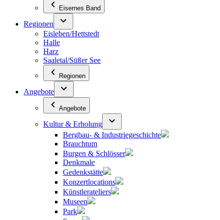
Eisernes Band
Regionen
Eisleben/Hettstedt
Halle
Harz
Saaletal/Süßer See
Regionen
Angebote
Angebote
Kultur & Erholung
Bergbau- & Industriegeschichte
Brauchtum
Burgen & Schlösser
Denkmale
Gedenkstätte
Konzertlocations
Künstlerateliers
Museen
Park