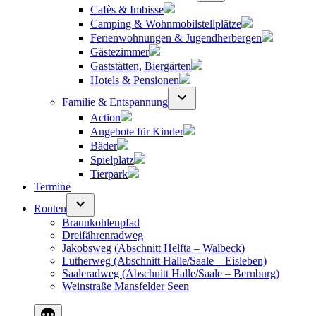
Cafès & Imbisse
Camping & Wohnmobilstellplätze
Ferienwohnungen & Jugendherbergen
Gästezimmer
Gaststätten, Biergärten
Hotels & Pensionen
Familie & Entspannung
Action
Angebote für Kinder
Bäder
Spielplatz
Tierpark
Termine
Routen
Braunkohlenpfad
Dreifährenradweg
Jakobsweg (Abschnitt Helfta – Walbeck)
Lutherweg (Abschnitt Halle/Saale – Eisleben)
Saaleradweg (Abschnitt Halle/Saale – Bernburg)
Weinstraße Mansfelder Seen