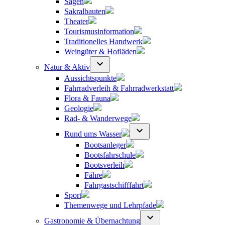
Sagen
Sakralbauten
Theater
Tourismusinformation
Traditionelles Handwerk
Weingüter & Hofläden
Natur & Aktiv
Aussichtspunkte
Fahrradverleih & Fahrradwerkstatt
Flora & Fauna
Geologie
Rad- & Wanderwege
Rund ums Wasser
Bootsanleger
Bootsfahrschule
Bootsverleih
Fähre
Fahrgastschifffahrt
Sport
Themenwege und Lehrpfade
Gastronomie & Übernachtung