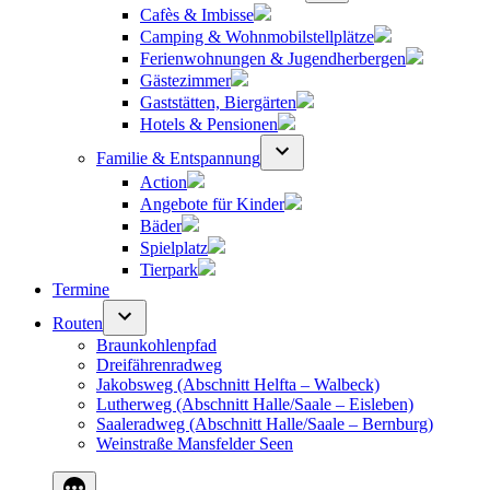
Cafès & Imbisse
Camping & Wohnmobilstellplätze
Ferienwohnungen & Jugendherbergen
Gästezimmer
Gaststätten, Biergärten
Hotels & Pensionen
Familie & Entspannung
Action
Angebote für Kinder
Bäder
Spielplatz
Tierpark
Termine
Routen
Braunkohlenpfad
Dreifährenradweg
Jakobsweg (Abschnitt Helfta – Walbeck)
Lutherweg (Abschnitt Halle/Saale – Eisleben)
Saaleradweg (Abschnitt Halle/Saale – Bernburg)
Weinstraße Mansfelder Seen