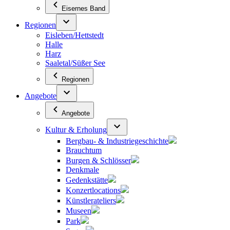
Eisernes Band
Regionen
Eisleben/Hettstedt
Halle
Harz
Saaletal/Süßer See
Regionen
Angebote
Angebote
Kultur & Erholung
Bergbau- & Industriegeschichte
Brauchtum
Burgen & Schlösser
Denkmale
Gedenkstätte
Konzertlocations
Künstlerateliers
Museen
Park