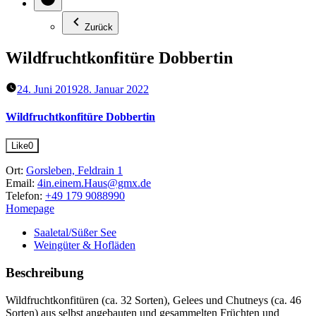
Zurück
Wildfruchtkonfitüre Dobbertin
24. Juni 2019
28. Januar 2022
Wildfruchtkonfitüre Dobbertin
Like
0
Ort:
Gorsleben, Feldrain 1
Email:
4in.einem.Haus@gmx.de
Telefon:
+49 179 9088990
Homepage
Saaletal/Süßer See
Weingüter & Hofläden
Beschreibung
Wildfruchtkonfitüren (ca. 32 Sorten), Gelees und Chutneys (ca. 46
Sorten) aus selbst angebauten und gesammelten Früchten und