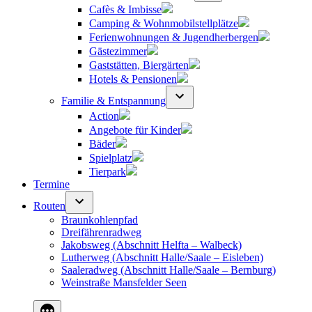
Cafès & Imbisse
Camping & Wohnmobilstellplätze
Ferienwohnungen & Jugendherbergen
Gästezimmer
Gaststätten, Biergärten
Hotels & Pensionen
Familie & Entspannung
Action
Angebote für Kinder
Bäder
Spielplatz
Tierpark
Termine
Routen
Braunkohlenpfad
Dreifährenradweg
Jakobsweg (Abschnitt Helfta – Walbeck)
Lutherweg (Abschnitt Halle/Saale – Eisleben)
Saaleradweg (Abschnitt Halle/Saale – Bernburg)
Weinstraße Mansfelder Seen