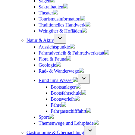
Sagen
Sakralbauten
Theater
Tourismusinformation
Traditionelles Handwerk
Weingüter & Hofläden
Natur & Aktiv
Aussichtspunkte
Fahrradverleih & Fahrradwerkstatt
Flora & Fauna
Geologie
Rad- & Wanderwege
Rund ums Wasser
Bootsanleger
Bootsfahrschule
Bootsverleih
Fähre
Fahrgastschifffahrt
Sport
Themenwege und Lehrpfade
Gastronomie & Übernachtung