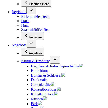
Eisernes Band
Regionen
Eisleben/Hettstedt
Halle
Harz
Saaletal/Süßer See
Regionen
Angebote
Angebote
Kultur & Erholung
Bergbau- & Industriegeschichte
Brauchtum
Burgen & Schlösser
Denkmale
Gedenkstätte
Konzertlocations
Künstlerateliers
Museen
Park