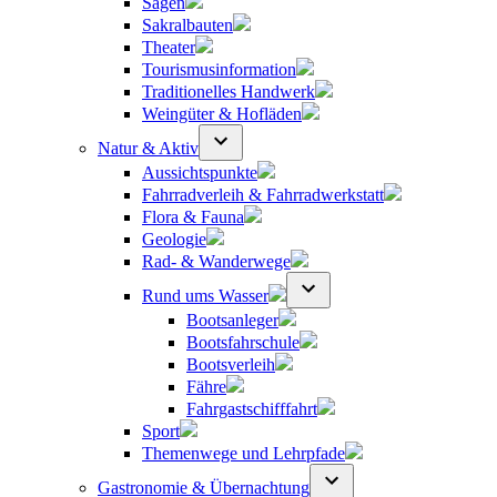
Sagen
Sakralbauten
Theater
Tourismusinformation
Traditionelles Handwerk
Weingüter & Hofläden
Natur & Aktiv
Aussichtspunkte
Fahrradverleih & Fahrradwerkstatt
Flora & Fauna
Geologie
Rad- & Wanderwege
Rund ums Wasser
Bootsanleger
Bootsfahrschule
Bootsverleih
Fähre
Fahrgastschifffahrt
Sport
Themenwege und Lehrpfade
Gastronomie & Übernachtung