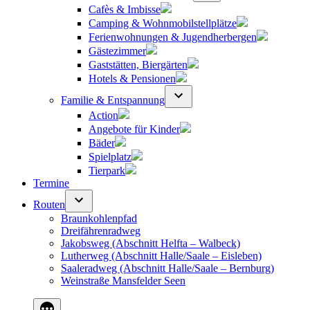
Cafès & Imbisse
Camping & Wohnmobilstellplätze
Ferienwohnungen & Jugendherbergen
Gästezimmer
Gaststätten, Biergärten
Hotels & Pensionen
Familie & Entspannung
Action
Angebote für Kinder
Bäder
Spielplatz
Tierpark
Termine
Routen
Braunkohlenpfad
Dreifährenradweg
Jakobsweg (Abschnitt Helfta – Walbeck)
Lutherweg (Abschnitt Halle/Saale – Eisleben)
Saaleradweg (Abschnitt Halle/Saale – Bernburg)
Weinstraße Mansfelder Seen