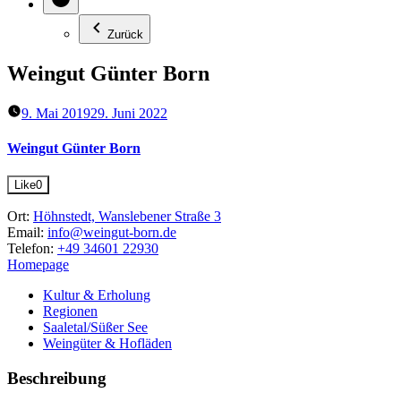
Zurück
Weingut Günter Born
9. Mai 2019
29. Juni 2022
Weingut Günter Born
Like
0
Ort:
Höhnstedt, Wanslebener Straße 3
Email:
info@weingut-born.de
Telefon:
+49 34601 22930
Homepage
Kultur & Erholung
Regionen
Saaletal/Süßer See
Weingüter & Hofläden
Beschreibung