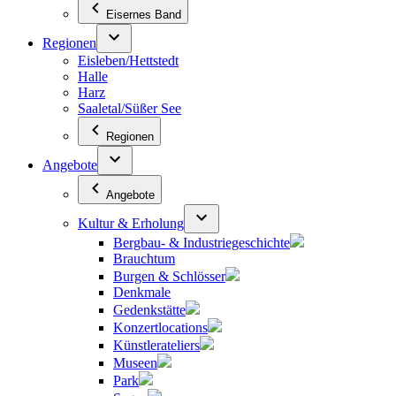
Eisernes Band
Regionen
Eisleben/Hettstedt
Halle
Harz
Saaletal/Süßer See
Regionen
Angebote
Angebote
Kultur & Erholung
Bergbau- & Industriegeschichte
Brauchtum
Burgen & Schlösser
Denkmale
Gedenkstätte
Konzertlocations
Künstlerateliers
Museen
Park