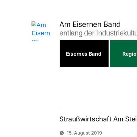
Zum
Inhalt
springen
Am Eisernen Band
entlang der Industriekul
Eisernes Band
Regi
Straußwirtschaft Am Ste
15. August 2019