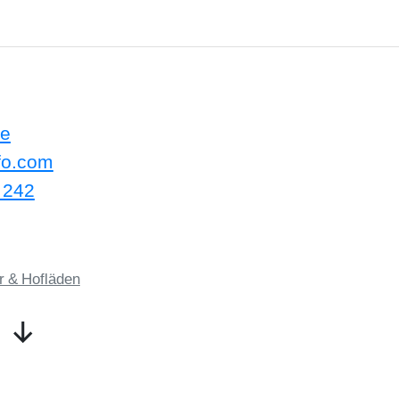
le
fo.com
 242
r & Hofläden