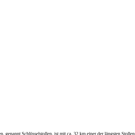
n, genannt Schlüsselstollen, ist mit ca. 32 km einer der längsten Stol