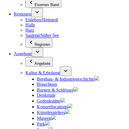
Eisernes Band
Regionen
Eisleben/Hettstedt
Halle
Harz
Saaletal/Süßer See
Regionen
Angebote
Angebote
Kultur & Erholung
Bergbau- & Industriegeschichte
Brauchtum
Burgen & Schlösser
Denkmale
Gedenkstätte
Konzertlocations
Künstlerateliers
Museen
Park