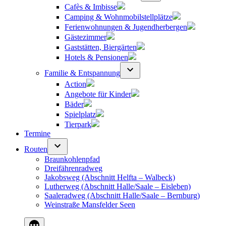
Cafès & Imbisse
Camping & Wohnmobilstellplätze
Ferienwohnungen & Jugendherbergen
Gästezimmer
Gaststätten, Biergärten
Hotels & Pensionen
Familie & Entspannung
Action
Angebote für Kinder
Bäder
Spielplatz
Tierpark
Termine
Routen
Braunkohlenpfad
Dreifährenradweg
Jakobsweg (Abschnitt Helfta – Walbeck)
Lutherweg (Abschnitt Halle/Saale – Eisleben)
Saaleradweg (Abschnitt Halle/Saale – Bernburg)
Weinstraße Mansfelder Seen