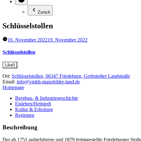
Zurück
Schlüsselstollen
16. November 2022
19. November 2022
Schlüsselstollen
Like
0
Ort:
Schlüsselstollen, 06347 Friedeburg, Gerbstedter Landstraße
Email:
info@vmbh-mansfelder-land.de
Homepage
Bergbau- & Industriegeschichte
Eisleben/Hettstedt
Kultur & Erholung
Regionen
Beschreibung
Der ab 1751 aufgefahrene und 1879 fertiggestellte Friedeburger Stolle