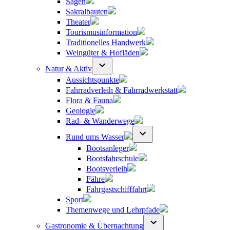
Sagen
Sakralbauten
Theater
Tourismusinformation
Traditionelles Handwerk
Weingüter & Hofläden
Natur & Aktiv
Aussichtspunkte
Fahrradverleih & Fahrradwerkstatt
Flora & Fauna
Geologie
Rad- & Wanderwege
Rund ums Wasser
Bootsanleger
Bootsfahrschule
Bootsverleih
Fähre
Fahrgastschifffahrt
Sport
Themenwege und Lehrpfade
Gastronomie & Übernachtung