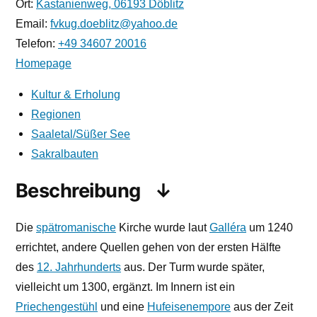
Ort:
Kastanienweg, 06193 Döblitz
Email:
fvkug.doeblitz@yahoo.de
Telefon:
+49 34607 20016
Homepage
Kultur & Erholung
Regionen
Saaletal/Süßer See
Sakralbauten
Beschreibung
Die
spätromanische
Kirche wurde laut
Galléra
um 1240
errichtet, andere Quellen gehen von der ersten Hälfte
des
12. Jahrhunderts
aus. Der Turm wurde später,
vielleicht um 1300, ergänzt. Im Innern ist ein
Priechengestühl
und eine
Hufeisenempore
aus der Zeit