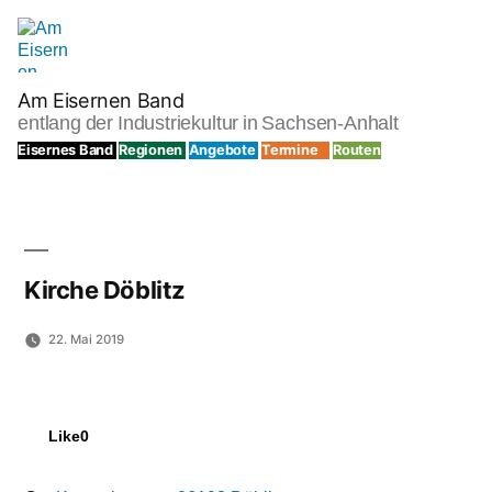
Zum
Inhalt
springen
Am Eisernen Band
entlang der Industriekultur in Sachsen-Anhalt
Eisernes Band
Regionen
Angebote
Termine
Routen
Kirche Döblitz
22. Mai 2019
Like
0