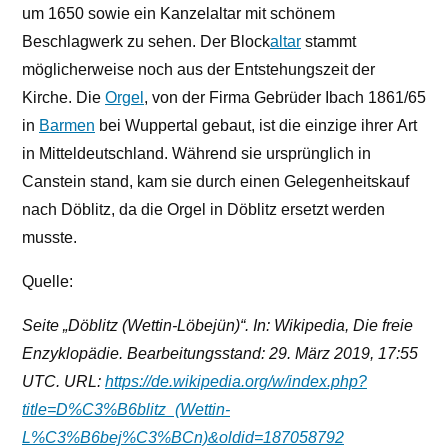
um 1650 sowie ein Kanzelaltar mit schönem
Beschlagwerk zu sehen. Der Block
altar
stammt
möglicherweise noch aus der Entstehungszeit der
Kirche. Die
Orgel
, von der Firma Gebrüder Ibach 1861/65
in
Barmen
bei Wuppertal gebaut, ist die einzige ihrer Art
in Mitteldeutschland. Während sie ursprünglich in
Canstein stand, kam sie durch einen Gelegenheitskauf
nach Döblitz, da die Orgel in Döblitz ersetzt werden
musste.
Quelle:
Seite „Döblitz (Wettin-Löbejün)“. In: Wikipedia, Die freie
Enzyklopädie. Bearbeitungsstand: 29. März 2019, 17:55
UTC. URL:
https://de.wikipedia.org/w/index.php?
title=D%C3%B6blitz_(Wettin-
L%C3%B6bej%C3%BCn)&oldid=187058792