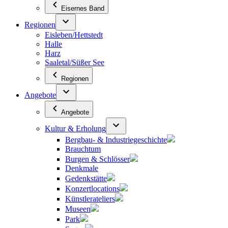
Eisernes Band
Regionen
Eisleben/Hettstedt
Halle
Harz
Saaletal/Süßer See
Regionen
Angebote
Angebote
Kultur & Erholung
Bergbau- & Industriegeschichte
Brauchtum
Burgen & Schlösser
Denkmale
Gedenkstätte
Konzertlocations
Künstlerateliers
Museen
Park