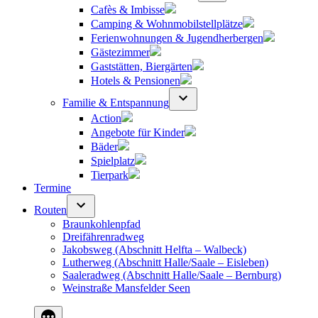
Cafès & Imbisse
Camping & Wohnmobilstellplätze
Ferienwohnungen & Jugendherbergen
Gästezimmer
Gaststätten, Biergärten
Hotels & Pensionen
Familie & Entspannung
Action
Angebote für Kinder
Bäder
Spielplatz
Tierpark
Termine
Routen
Braunkohlenpfad
Dreifährenradweg
Jakobsweg (Abschnitt Helfta – Walbeck)
Lutherweg (Abschnitt Halle/Saale – Eisleben)
Saaleradweg (Abschnitt Halle/Saale – Bernburg)
Weinstraße Mansfelder Seen