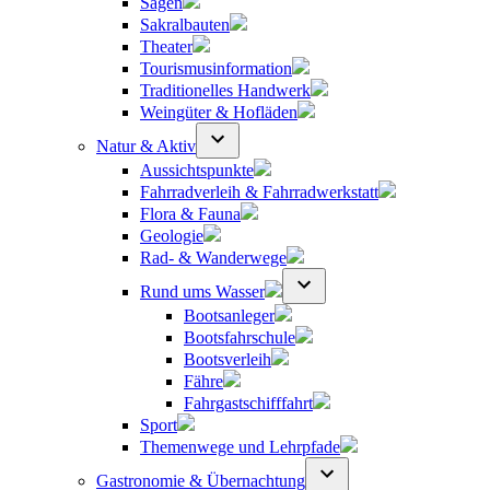
Sagen
Sakralbauten
Theater
Tourismusinformation
Traditionelles Handwerk
Weingüter & Hofläden
Natur & Aktiv
Aussichtspunkte
Fahrradverleih & Fahrradwerkstatt
Flora & Fauna
Geologie
Rad- & Wanderwege
Rund ums Wasser
Bootsanleger
Bootsfahrschule
Bootsverleih
Fähre
Fahrgastschifffahrt
Sport
Themenwege und Lehrpfade
Gastronomie & Übernachtung