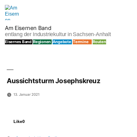
Zum
Inhalt
springen
Am Eisernen Band
entlang der Industriekultur in Sachsen-Anhalt
Eisernes Band
Regionen
Angebote
Termine
Routen
Aussichtsturm Josephskreuz
13. Januar 2021
Like
0