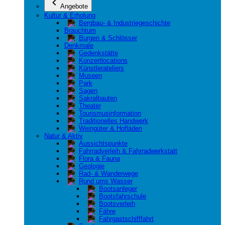
Angebote
Kultur & Erholung
Bergbau- & Industriegeschichte
Brauchtum
Burgen & Schlösser
Denkmale
Gedenkstätte
Konzertlocations
Künstlerateliers
Museen
Park
Sagen
Sakralbauten
Theater
Tourismusinformation
Traditionelles Handwerk
Weingüter & Hofläden
Natur & Aktiv
Aussichtspunkte
Fahrradverleih & Fahrradwerkstatt
Flora & Fauna
Geologie
Rad- & Wanderwege
Rund ums Wasser
Bootsanleger
Bootsfahrschule
Bootsverleih
Fähre
Fahrgastschifffahrt