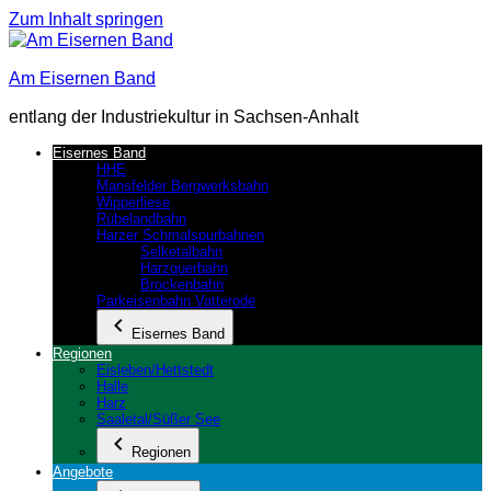
Zum Inhalt springen
Am Eisernen Band
entlang der Industriekultur in Sachsen-Anhalt
Eisernes Band
HHE
Mansfelder Bergwerksbahn
Wipperliese
Rübelandbahn
Harzer Schmalspurbahnen
Selketalbahn
Harzquerbahn
Brockenbahn
Parkeisenbahn Vatterode
Eisernes Band
Regionen
Eisleben/Hettstedt
Halle
Harz
Saaletal/Süßer See
Regionen
Angebote