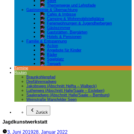
Sport
Themenwege und Lehrpfade
Gastronomie & Übernachtung
Cafès & Imbisse
Camping & Wohnmobilstellplätze
Ferienwohnungen & Jugendherbergen
Gästezimmer
Gaststätten, Biergärten
Hotels & Pensionen
Familie & Entspannung
Action
Angebote für Kinder
Bäder
Spielplatz
Tierpark
Termine
Routen
Braunkohlenpfad
Dreifährenradweg
Jakobsweg (Abschnitt Helfta – Walbeck)
Lutherweg (Abschnitt Halle/Saale – Eisleben)
Saaleradweg (Abschnitt Halle/Saale – Bernburg)
Weinstraße Mansfelder Seen
Zurück
Jagdkunstwerkstatt
3. Juni 2019
28. Januar 2022