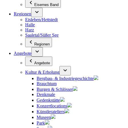
Eisernes Band
Regionen
Eisleben/Hettstedt
Halle
Harz
Saaletal/Süßer See
Regionen
Angebote
Angebote
Kultur & Erholung
Bergbau- & Industriegeschichte
Brauchtum
Burgen & Schlösser
Denkmale
Gedenkstätte
Konzertlocations
Künstlerateliers
Museen
Park