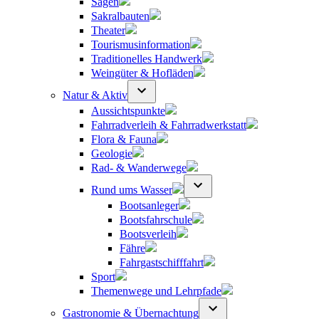
Sagen
Sakralbauten
Theater
Tourismusinformation
Traditionelles Handwerk
Weingüter & Hofläden
Natur & Aktiv
Aussichtspunkte
Fahrradverleih & Fahrradwerkstatt
Flora & Fauna
Geologie
Rad- & Wanderwege
Rund ums Wasser
Bootsanleger
Bootsfahrschule
Bootsverleih
Fähre
Fahrgastschifffahrt
Sport
Themenwege und Lehrpfade
Gastronomie & Übernachtung