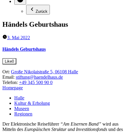
Zurück
Händels Geburtshaus
3. Mai 2022
Händels Geburtshaus
Like
0
Ort:
Große Nikolaistraße 5, 06108 Halle
Email:
stiftung@haendelhaus.de
Telefon:
+49 345 500 90 0
Homepage
Halle
Kultur & Erholung
Museen
Regionen
Der Elektronische Reiseführer
“Am Eisernen Band”
wird aus
Mitteln des
Europäischen Struktur und Investitionsfonds
und des