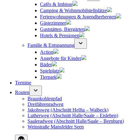
Cafès & Imbisse
Camping & Wohnmobilstellplätze
Ferienwohnungen & Jugendherbergen
Gästezimmer
Gaststätten, Biergärten
Hotels & Pensionen
Familie & Entspannung
Action
Angebote für Kinder
Bäder
Spielplatz
Tierpark
Termine
Routen
Braunkohlenpfad
Dreifährenradweg
Jakobsweg (Abschnitt Helfta – Walbeck)
Lutherweg (Abschnitt Halle/Saale – Eisleben)
Saaleradweg (Abschnitt Halle/Saale – Bernburg)
Weinstraße Mansfelder Seen