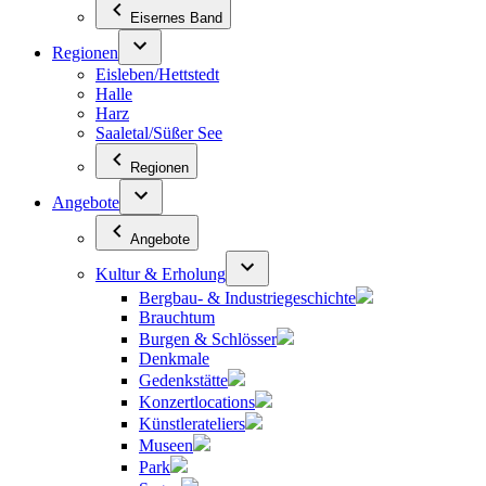
Eisernes Band
Regionen
Eisleben/Hettstedt
Halle
Harz
Saaletal/Süßer See
Regionen
Angebote
Angebote
Kultur & Erholung
Bergbau- & Industriegeschichte
Brauchtum
Burgen & Schlösser
Denkmale
Gedenkstätte
Konzertlocations
Künstlerateliers
Museen
Park