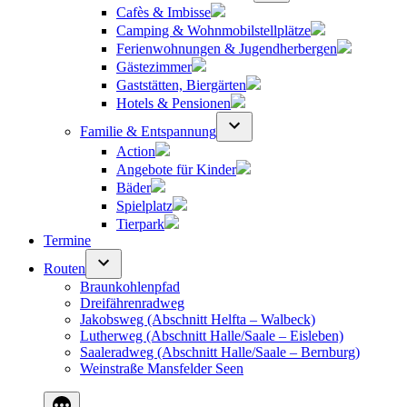
Cafès & Imbisse
Camping & Wohnmobilstellplätze
Ferienwohnungen & Jugendherbergen
Gästezimmer
Gaststätten, Biergärten
Hotels & Pensionen
Familie & Entspannung
Action
Angebote für Kinder
Bäder
Spielplatz
Tierpark
Termine
Routen
Braunkohlenpfad
Dreifährenradweg
Jakobsweg (Abschnitt Helfta – Walbeck)
Lutherweg (Abschnitt Halle/Saale – Eisleben)
Saaleradweg (Abschnitt Halle/Saale – Bernburg)
Weinstraße Mansfelder Seen