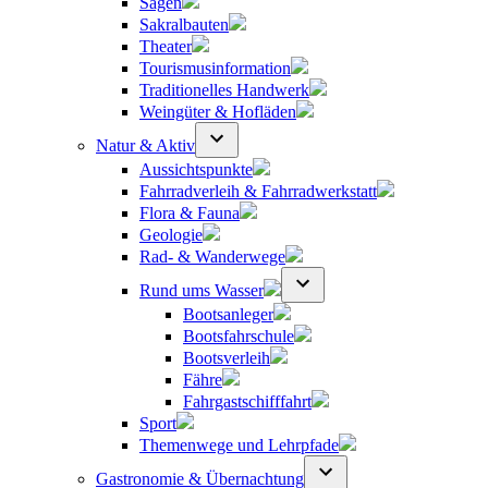
Sagen
Sakralbauten
Theater
Tourismusinformation
Traditionelles Handwerk
Weingüter & Hofläden
Natur & Aktiv
Aussichtspunkte
Fahrradverleih & Fahrradwerkstatt
Flora & Fauna
Geologie
Rad- & Wanderwege
Rund ums Wasser
Bootsanleger
Bootsfahrschule
Bootsverleih
Fähre
Fahrgastschifffahrt
Sport
Themenwege und Lehrpfade
Gastronomie & Übernachtung