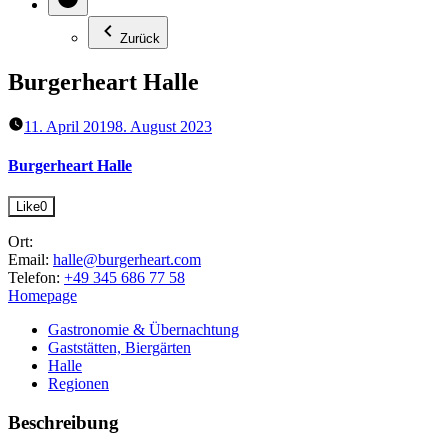
Zurück
Burgerheart Halle
11. April 2019
8. August 2023
Burgerheart Halle
Like
0
Ort:
Email:
halle@burgerheart.com
Telefon:
+49 345 686 77 58
Homepage
Gastronomie & Übernachtung
Gaststätten, Biergärten
Halle
Regionen
Beschreibung