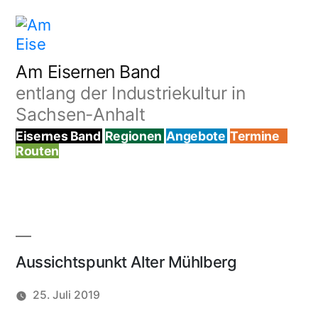
Zum
Inhalt
springen
Am Eisernen Band
entlang der Industriekultur in
Sachsen-Anhalt
Eisernes Band
Regionen
Angebote
Termine
Routen
Aussichtspunkt Alter Mühlberg
25. Juli 2019