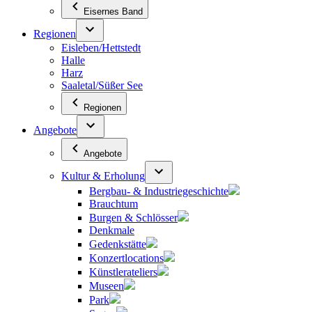
Eisernes Band
Regionen
Eisleben/Hettstedt
Halle
Harz
Saaletal/Süßer See
Regionen
Angebote
Angebote
Kultur & Erholung
Bergbau- & Industriegeschichte
Brauchtum
Burgen & Schlösser
Denkmale
Gedenkstätte
Konzertlocations
Künstlerateliers
Museen
Park