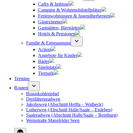
Cafès & Imbisse
Camping & Wohnmobilstellplätze
Ferienwohnungen & Jugendherbergen
Gästezimmer
Gaststätten, Biergärten
Hotels & Pensionen
Familie & Entspannung
Action
Angebote für Kinder
Bäder
Spielplatz
Tierpark
Termine
Routen
Braunkohlenpfad
Dreifährenradweg
Jakobsweg (Abschnitt Helfta – Walbeck)
Lutherweg (Abschnitt Halle/Saale – Eisleben)
Saaleradweg (Abschnitt Halle/Saale – Bernburg)
Weinstraße Mansfelder Seen