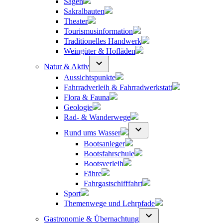
Sagen
Sakralbauten
Theater
Tourismusinformation
Traditionelles Handwerk
Weingüter & Hofläden
Natur & Aktiv
Aussichtspunkte
Fahrradverleih & Fahrradwerkstatt
Flora & Fauna
Geologie
Rad- & Wanderwege
Rund ums Wasser
Bootsanleger
Bootsfahrschule
Bootsverleih
Fähre
Fahrgastschifffahrt
Sport
Themenwege und Lehrpfade
Gastronomie & Übernachtung