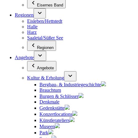
Eisernes Band
Regionen
Eisleben/Hettstedt
Halle
Harz
Saaletal/Süßer See
Regionen
Angebote
Angebote
Kultur & Erholung
Bergbau- & Industriegeschichte
Brauchtum
Burgen & Schlösser
Denkmale
Gedenkstätte
Konzertlocations
Künstlerateliers
Museen
Park