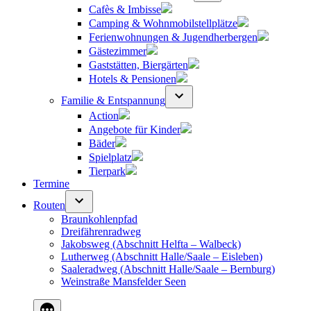
Cafès & Imbisse
Camping & Wohnmobilstellplätze
Ferienwohnungen & Jugendherbergen
Gästezimmer
Gaststätten, Biergärten
Hotels & Pensionen
Familie & Entspannung
Action
Angebote für Kinder
Bäder
Spielplatz
Tierpark
Termine
Routen
Braunkohlenpfad
Dreifährenradweg
Jakobsweg (Abschnitt Helfta – Walbeck)
Lutherweg (Abschnitt Halle/Saale – Eisleben)
Saaleradweg (Abschnitt Halle/Saale – Bernburg)
Weinstraße Mansfelder Seen