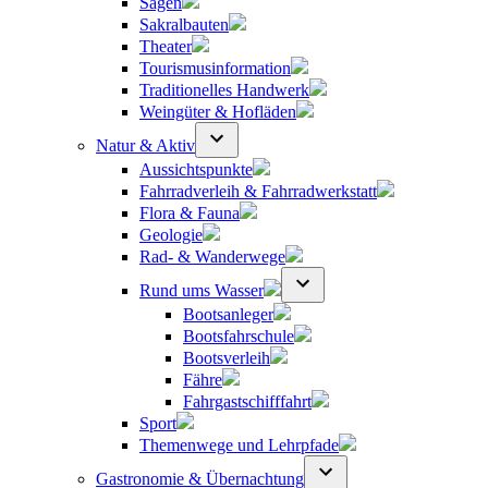
Sagen
Sakralbauten
Theater
Tourismusinformation
Traditionelles Handwerk
Weingüter & Hofläden
Natur & Aktiv
Aussichtspunkte
Fahrradverleih & Fahrradwerkstatt
Flora & Fauna
Geologie
Rad- & Wanderwege
Rund ums Wasser
Bootsanleger
Bootsfahrschule
Bootsverleih
Fähre
Fahrgastschifffahrt
Sport
Themenwege und Lehrpfade
Gastronomie & Übernachtung