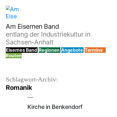
Zum
Inhalt
springen
Am Eisernen Band
entlang der Industriekultur in
Sachsen-Anhalt
Eisernes Band
Regionen
Angebote
Termine
Routen
Schlagwort-Archiv:
Romanik
Kirche in Benkendorf