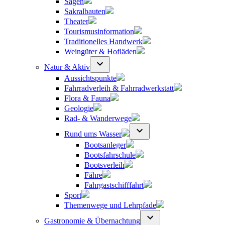
Sagen
Sakralbauten
Theater
Tourismusinformation
Traditionelles Handwerk
Weingüter & Hofläden
Natur & Aktiv
Aussichtspunkte
Fahrradverleih & Fahrradwerkstatt
Flora & Fauna
Geologie
Rad- & Wanderwege
Rund ums Wasser
Bootsanleger
Bootsfahrschule
Bootsverleih
Fähre
Fahrgastschifffahrt
Sport
Themenwege und Lehrpfade
Gastronomie & Übernachtung