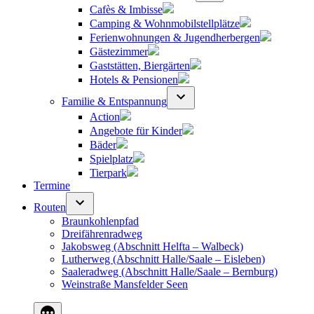
Cafès & Imbisse
Camping & Wohnmobilstellplätze
Ferienwohnungen & Jugendherbergen
Gästezimmer
Gaststätten, Biergärten
Hotels & Pensionen
Familie & Entspannung
Action
Angebote für Kinder
Bäder
Spielplatz
Tierpark
Termine
Routen
Braunkohlenpfad
Dreifährenradweg
Jakobsweg (Abschnitt Helfta – Walbeck)
Lutherweg (Abschnitt Halle/Saale – Eisleben)
Saaleradweg (Abschnitt Halle/Saale – Bernburg)
Weinstraße Mansfelder Seen