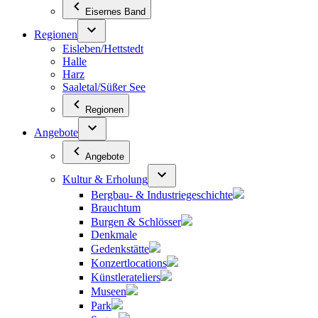
Eisernes Band
Regionen
Eisleben/Hettstedt
Halle
Harz
Saaletal/Süßer See
Regionen
Angebote
Angebote
Kultur & Erholung
Bergbau- & Industriegeschichte
Brauchtum
Burgen & Schlösser
Denkmale
Gedenkstätte
Konzertlocations
Künstlerateliers
Museen
Park