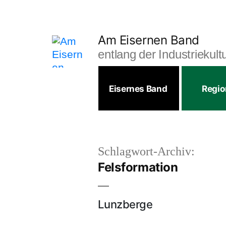
Zum
Inhalt
springen
Am Eisernen Band
entlang der Industriekul
Eisernes Band
Regi
Schlagwort-Archiv:
Felsformation
Lunzberge