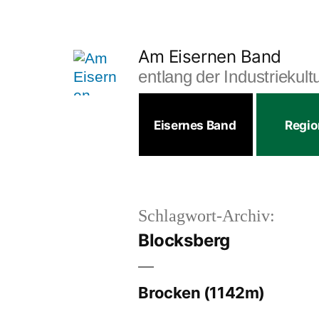
Zum
Inhalt
Am Eisernen Band
springen
entlang der Industriekul
Eisernes Band
Regi
Schlagwort-Archiv:
Blocksberg
Brocken (1142m)