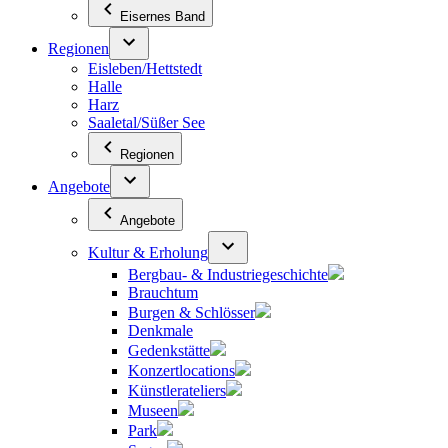
Eisernes Band
Regionen
Eisleben/Hettstedt
Halle
Harz
Saaletal/Süßer See
Regionen
Angebote
Angebote
Kultur & Erholung
Bergbau- & Industriegeschichte
Brauchtum
Burgen & Schlösser
Denkmale
Gedenkstätte
Konzertlocations
Künstlerateliers
Museen
Park