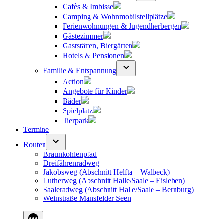
Cafès & Imbisse
Camping & Wohnmobilstellplätze
Ferienwohnungen & Jugendherbergen
Gästezimmer
Gaststätten, Biergärten
Hotels & Pensionen
Familie & Entspannung
Action
Angebote für Kinder
Bäder
Spielplatz
Tierpark
Termine
Routen
Braunkohlenpfad
Dreifährenradweg
Jakobsweg (Abschnitt Helfta – Walbeck)
Lutherweg (Abschnitt Halle/Saale – Eisleben)
Saaleradweg (Abschnitt Halle/Saale – Bernburg)
Weinstraße Mansfelder Seen