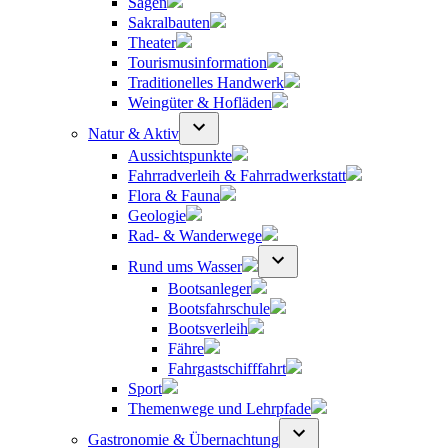
Sagen
Sakralbauten
Theater
Tourismusinformation
Traditionelles Handwerk
Weingüter & Hofläden
Natur & Aktiv
Aussichtspunkte
Fahrradverleih & Fahrradwerkstatt
Flora & Fauna
Geologie
Rad- & Wanderwege
Rund ums Wasser
Bootsanleger
Bootsfahrschule
Bootsverleih
Fähre
Fahrgastschifffahrt
Sport
Themenwege und Lehrpfade
Gastronomie & Übernachtung