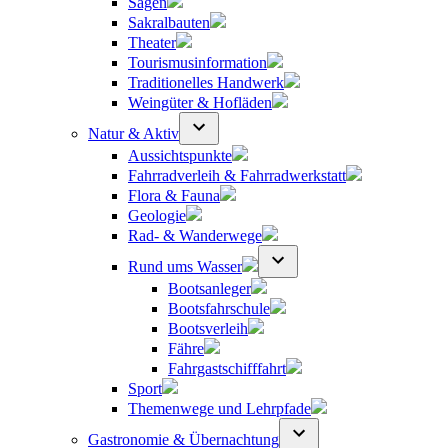
Sagen
Sakralbauten
Theater
Tourismusinformation
Traditionelles Handwerk
Weingüter & Hofläden
Natur & Aktiv
Aussichtspunkte
Fahrradverleih & Fahrradwerkstatt
Flora & Fauna
Geologie
Rad- & Wanderwege
Rund ums Wasser
Bootsanleger
Bootsfahrschule
Bootsverleih
Fähre
Fahrgastschifffahrt
Sport
Themenwege und Lehrpfade
Gastronomie & Übernachtung