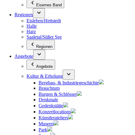
Eisernes Band
Regionen
Eisleben/Hettstedt
Halle
Harz
Saaletal/Süßer See
Regionen
Angebote
Angebote
Kultur & Erholung
Bergbau- & Industriegeschichte
Brauchtum
Burgen & Schlösser
Denkmale
Gedenkstätte
Konzertlocations
Künstlerateliers
Museen
Park