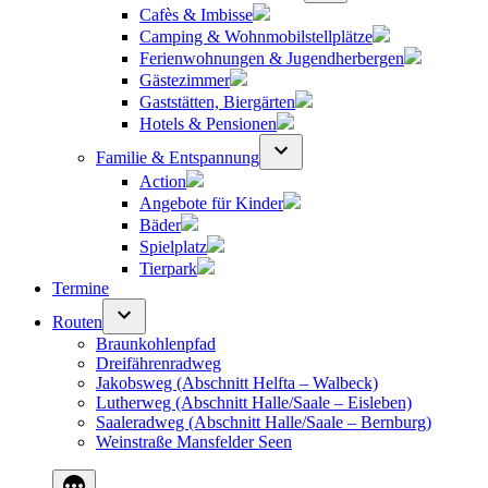
Cafès & Imbisse
Camping & Wohnmobilstellplätze
Ferienwohnungen & Jugendherbergen
Gästezimmer
Gaststätten, Biergärten
Hotels & Pensionen
Familie & Entspannung
Action
Angebote für Kinder
Bäder
Spielplatz
Tierpark
Termine
Routen
Braunkohlenpfad
Dreifährenradweg
Jakobsweg (Abschnitt Helfta – Walbeck)
Lutherweg (Abschnitt Halle/Saale – Eisleben)
Saaleradweg (Abschnitt Halle/Saale – Bernburg)
Weinstraße Mansfelder Seen